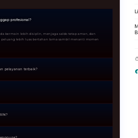
L
ggap profesional?
M
B
bermain lebih disiplin, menjaga saldo tetap aman, dan
i peluang lebih luas bertahan lama sambil menanti momen
n pelayanan terbaik?
l yang handal dan ramah pengguna agar setiap anggota
gan batas minimum setoran yang sangat terjangkau,
a aktif, mudah, dan aman.
WIN?
leksi permainan PG SOFT berkualitas tinggi membuat
ptimal dan menyenangkan.
pengguna?