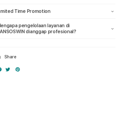
Mulai
Mulai
dari
dari
imited Time Promotion
10
10
ribu
ribu
engapa pengelolaan layanan di
ANSOSWIN dianggap profesional?
Share