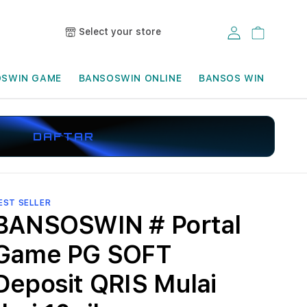
Select your store
Log in
Cart
OSWIN GAME
BANSOSWIN ONLINE
BANSOS WIN
DAFTAR
EST SELLER
BANSOSWIN # Portal
Game PG SOFT
Deposit QRIS Mulai