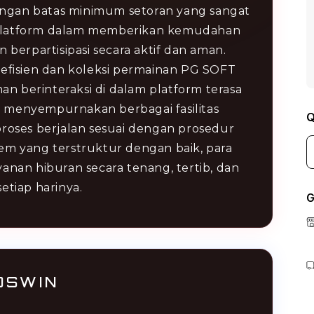
gan batas minimum setoran yang sangat
platform dalam memberikan kemudahan
 berpartisipasi secara aktif dan aman.
g efisien dan koleksi permainan PG SOFT
an berinteraksi di dalam platform terasa
 menyempurnakan berbagai fasilitas
Q
oses berjalan sesuai dengan prosedur
tem yang terstruktur dengan baik, para
nan hiburan secara tenang, tertib, dan
tiap harinya.
G
OSWIN