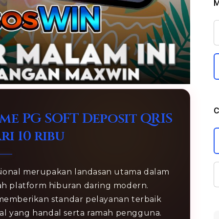
M
C
me PG SOFT Deposit QRIS
ri 10 ribu
esional merupakan landasan utama dalam
ah platform hiburan daring modern.
memberikan standar pelayanan terbaik
ital yang handal serta ramah pengguna.