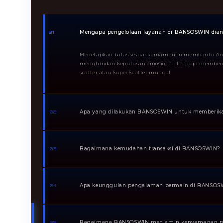
Mengapa pengelolaan layanan di BANSOSWIN dian
01
Menetapkan batas sesuai kemampuan membantu Anda 
menghindari keputusan emosional. Ini juga member
scatter atau Super Scatter muncul
Apa yang dilakukan BANSOSWIN untuk memberika
02
BANSOSWIN selalu menyediakan infrastruktur digita
mendapatkan standar pelayanan terbaik setiap saat.
Bagaimana kemudahan transaksi di BANSOSWIN?
03
BANSOSWIN mendukung metode pembayaran QRIS den
sehingga seluruh anggota dapat berpartisipasi secar
Apa keunggulan pengalaman bermain di BANSOS
04
Kombinasi sistem transaksi yang efisien bersama ko
pengalaman berinteraksi di platform terasa lebih o
Bagaimana BANSOSWIN menjamin kenyamanan 
05