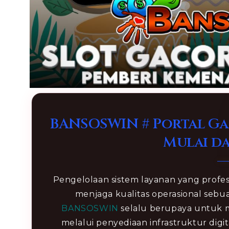
Open
media
1
in
BANSOSWIN # Portal Ga
modal
Mulai da
Pengelolaan sistem layanan yang prof
menjaga kualitas operasional sebu
BANSOSWIN
selalu berupaya untuk 
melalui penyediaan infrastruktur dig